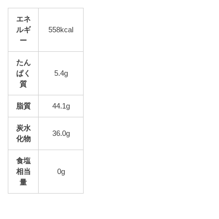
エネ
ルギ
558kcal
ー
たん
ぱく
5.4g
質
脂質
44.1g
炭水
36.0g
化物
食塩
相当
0g
量