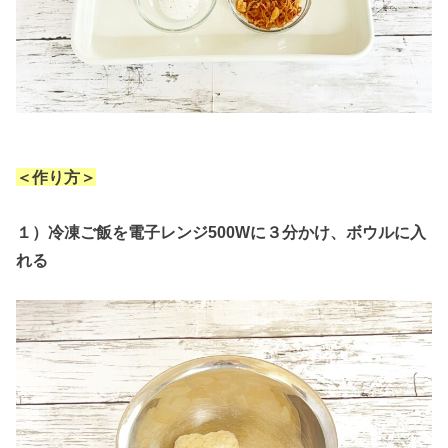
＜作り方＞
１）冷凍ご飯を電子レンジ500Wに３分かけ、ボウルに入
れる