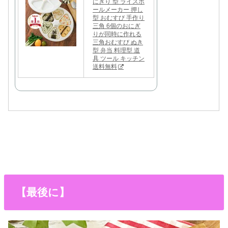
にぎり 型 ライスボ
ールメーカー 押し
型 おむすび 手作り
三角 6個のおにぎ
りが同時に作れる
三角おむすび ぬき
型 弁当 料理型 道
具 ツール キッチン
送料無料
【最後に】