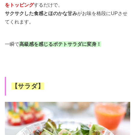
をトッピング
するだけで、
サクサクした食感とほのかな甘み
がお味を格段にUPさせ
てくれます。
一瞬で
高級感を感じるポテトサラダに変身！
【サラダ】