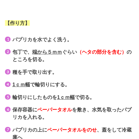
【作り方】
パプリカを水でよく洗う。
包丁で、
端から５ｍｍ
ぐらい
（ヘタの部分を含む）
の
ところを切る。
種を手で取り出す。
1ｃｍ幅
で輪切りにする。
輪切りにしたものを
1ｃｍ幅
で切る。
保存容器に
ペーパータオル
を敷き、水気を取ったパプ
リカを入れる。
パプリカの上に
ペーパータオルをのせ
、蓋をして冷蔵
庫へ