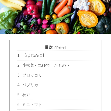
目次
[
非表示
]
1
【はじめに】
2
小松菜＜塩ゆでしたもの＞
3
ブロッコリー
4
パプリカ
5
枝豆
6
ミニトマト