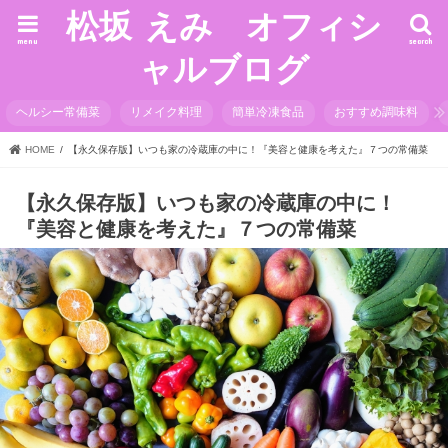
松坂 えみ オフィシ
menu
search
ャルブログ
ヘルシー常備菜
リメイク料理
簡単冷凍食品
おすすめ調味料
HOME
【永久保存版】いつも家の冷蔵庫の中に！『美容と健康を考えた』７つの常備菜
【永久保存版】いつも家の冷蔵庫の中に！
『美容と健康を考えた』７つの常備菜