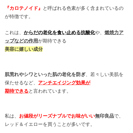
『カロテノイド』
と呼ばれる色素が多く含まれているの
が特徴です。
これは、
からだの老化を食い止める抗酸化
や、
燃焼力ア
ップなどの作用
が
期待できる
美容に嬉しい成分
肌荒れやシワといった肌の老化を防ぎ
、若々しい美肌を
保たせるなど、
アンチエイジング効果が
期待で
きる
と言われています。
私は、
お値段がリーズナブルでお味がいい
無印良品
で、
レッド＆イエローを買うことが多いです。