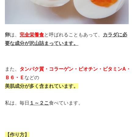
卵
は、
完全栄養食
と呼ばれることもあって、
カラダに必
要な成分が沢山詰まっています。
また、
タンパク質・コラーゲン・ビオチン・ビタミンA・
Ｂ６・Ｅ
などの
美肌成分が多く含まれています。
私は、毎日
１～２こ
食べています。
【作り方】