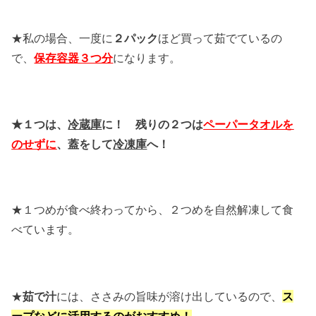
★私の場合、一度に
２パック
ほど買って茹でているの
で、
保存容器３つ分
になります。
★１つは、
冷蔵庫
に！
残りの２つは
ペーパータオルを
のせずに
、蓋をして
冷凍庫
へ！
★１つめが食べ終わってから、２つめを自然解凍して食
べています。
★
茹で汁
には、ささみの旨味が溶け出しているので、
ス
ープなどに活用するのがおすすめ！