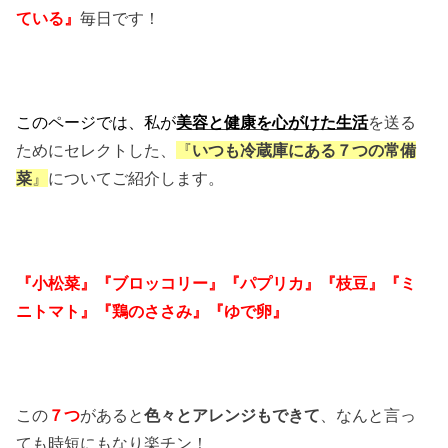
ている
』
毎日です！
このページでは、私が
美容と健康を心がけた生活
を送る
ためにセレクトした、
『
いつも冷蔵庫にある７つの常備
菜
』
についてご紹介します。
『小松菜』『ブロッコリー』『パプリカ』『枝豆』『ミ
ニトマト』『鶏のささみ』『ゆで卵』
この
７つ
があると
色々とアレンジもできて
、なんと言っ
ても時短にもなり楽チン！