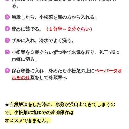
る。
沸騰したら、小松菜を葉の方から入れる。
硬めに茹でる。
（１分半～２分ぐらい）
ザルに入れ、冷水でよく洗う。
小松菜を
３束ぐらい
ずつ手で水気を絞り、包丁で
2ｃ
ｍ幅
に切る。
保存容器に入れ、冷めたら小松菜の上に
ペーパータオ
ルをのせ
蓋をして冷蔵庫へ
★
自然解凍をした時に、水分が沢山出てきてしまうの
で、小松菜の塩ゆでの冷凍保存は
オススメできません。