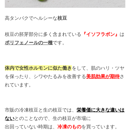
高タンパクでヘルシーな
枝豆
枝豆の胚芽部分に多く含まれている
『イソフラボン』
は
ポリフェノールの一種
です。
体内で女性ホルモンに似た働き
をして、肌のハリ・ツヤ
を保ったり、シワやたるみを改善する
美肌効果
が期待
さ
れています。
市販の冷凍枝豆と生の枝豆では、
栄養価に大きな違いは
ない
とのことなので、生の枝豆が市場に
出回っていない時期は、
冷凍のもの
を買っています。