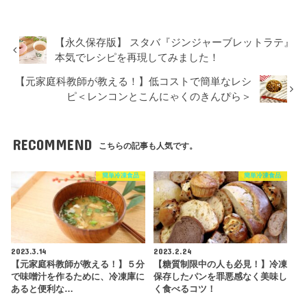
【永久保存版】 スタバ『ジンジャーブレットラテ』
本気でレシピを再現してみました！
【元家庭科教師が教える！】低コストで簡単なレシ
ピ＜レンコンとこんにゃくのきんぴら＞
RECOMMEND
こちらの記事も人気です。
簡単冷凍食品
簡単冷凍食品
2023.3.14
2023.2.24
【元家庭科教師が教える！】５分
【糖質制限中の人も必見！】冷凍
で味噌汁を作るために、冷凍庫に
保存したパンを罪悪感なく美味し
あると便利な…
く食べるコツ！