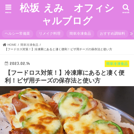
松坂 えみ オフィシ
menu
search
ャルブログ
ヘルシー常備菜
リメイク料理
簡単冷凍食品
おすすめ調味料
HOME
簡単冷凍食品
【フードロス対策！】冷凍庫にあると凄く便利！ビザ用チーズの保存法と使い方
2023.02.14
簡単冷凍食品
【フードロス対策！】冷凍庫にあると凄く便
利！ビザ用チーズの保存法と使い方