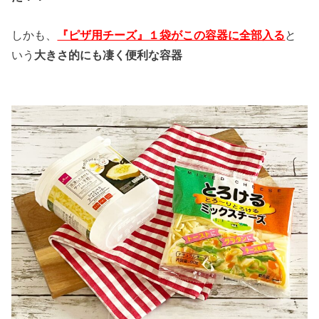
しかも、
『ピザ用チーズ』１袋がこの容器に全部入る
と
いう
大きさ的にも凄く便利な容器